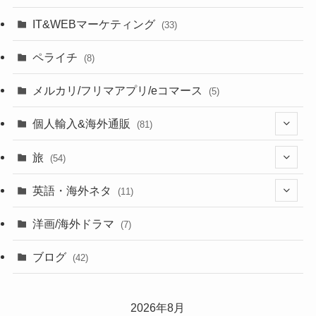
IT&WEBマーケティング
(33)
ペライチ
(8)
メルカリ/フリマアプリ/eコマース
(5)
個人輸入&海外通販
(81)
(13)
旅
(54)
(43)
英語・海外ネタ
(11)
(6)
(6)
洋画/海外ドラマ
(7)
(1)
ブログ
(42)
(27)
2026年8月
(17)