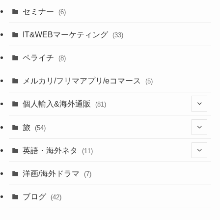
セミナー
(6)
IT&WEBマーケティング
(33)
ペライチ
(8)
メルカリ/フリマアプリ/eコマース
(5)
個人輸入&海外通販
(81)
(13)
旅
(54)
(43)
英語・海外ネタ
(11)
(6)
(6)
洋画/海外ドラマ
(7)
(1)
ブログ
(42)
(27)