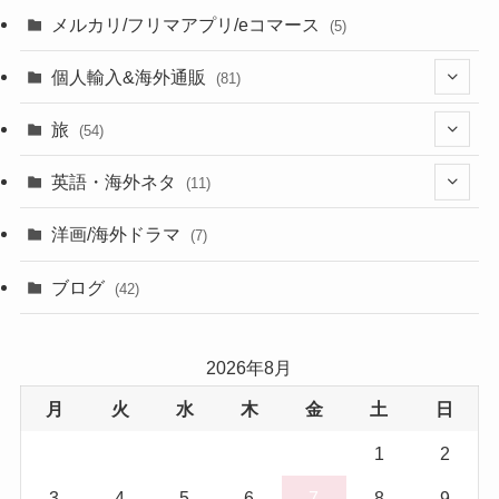
メルカリ/フリマアプリ/eコマース
(5)
個人輸入&海外通販
(81)
(13)
旅
(54)
(43)
英語・海外ネタ
(11)
(6)
(6)
洋画/海外ドラマ
(7)
(1)
ブログ
(42)
(27)
2026年8月
(17)
月
火
水
木
金
土
日
(5)
1
2
3
4
5
6
7
8
9