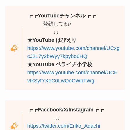
┏┏YouTubeチャンネル┏┏
登録してね♪
↓↓
★YouTube はぴえり
https://www.youtube.com/channel/UCxg
cJ2L7y2bWyy7kpybo6HQ
★YouTube ペライチ小学校
https://www.youtube.com/channel/UCF
vIkSyfYXeC0LwQoCWpTWg
┏┏Facebook/X/Instagram┏┏
↓↓
https://twitter.com/Eriko_Adachi