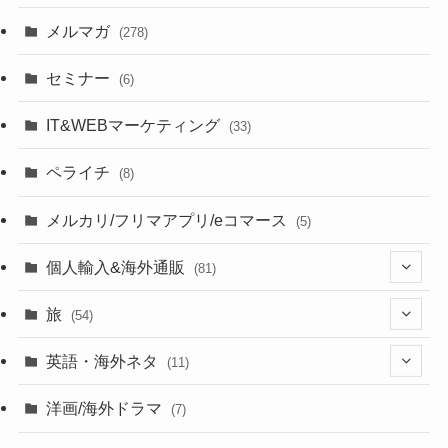
メルマガ
(278)
セミナー
(6)
IT&WEBマーケティング
(33)
ペライチ
(8)
メルカリ/フリマアプリ/eコマース
(5)
個人輸入&海外通販
(81)
(13)
旅
(54)
(43)
英語・海外ネタ
(11)
(6)
(6)
洋画/海外ドラマ
(7)
(1)