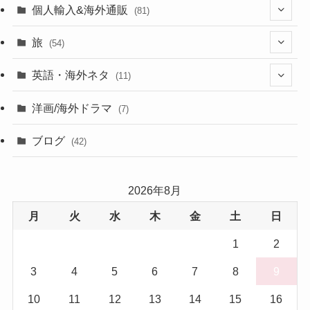
個人輸入&海外通販
(81)
(13)
旅
(54)
(43)
英語・海外ネタ
(11)
(6)
(6)
洋画/海外ドラマ
(7)
(1)
ブログ
(42)
(27)
2026年8月
(17)
月
火
水
木
金
土
日
(5)
1
2
3
4
5
6
7
8
9
10
11
12
13
14
15
16