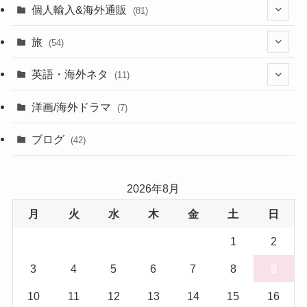
個人輸入&海外通販
(81)
(13)
旅
(54)
(43)
英語・海外ネタ
(11)
(6)
(6)
洋画/海外ドラマ
(7)
(1)
ブログ
(42)
(27)
2026年8月
(17)
月
火
水
木
金
土
日
(5)
1
2
3
4
5
6
7
8
9
10
11
12
13
14
15
16