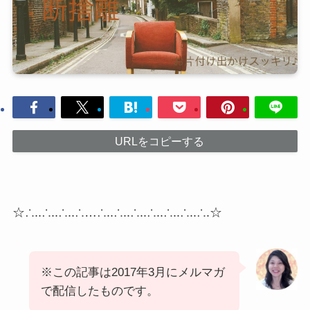
URLをコピーする
☆∴..∴..∴..∴…∴..∴..∴..∴..∴..∴..∴.☆
※この記事は2017年3月にメルマガ
で配信したものです。