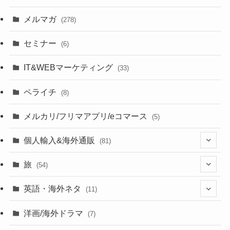
メルマガ
(278)
セミナー
(6)
IT&WEBマーケティング
(33)
ペライチ
(8)
メルカリ/フリマアプリ/eコマース
(5)
個人輸入&海外通販
(81)
(13)
旅
(54)
(43)
英語・海外ネタ
(11)
(6)
(6)
洋画/海外ドラマ
(7)