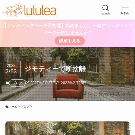
search
MENU
【ランディングページ研究部】始めました。一緒にランディング
ページ研究しませんか？
詳細を見る
2022
ジモティーで断捨離
2/23
2017年3月27日
2022年2月23日
ブログ
ホーム
ブログ