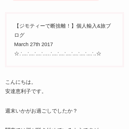
【ジモティーで断捨離！】個人輸入&旅ブ
ログ
March 27th 2017
☆∴..∴..∴..∴…∴..∴..∴..∴..∴..∴..∴.☆
こんにちは。
安達恵利子です。
週末いかがお過ごしでしたか？