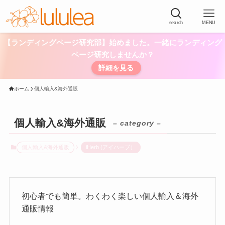
search
MENU
【ランディングページ研究部】始めました。一緒にランディング
ページ研究しませんか？
詳細を見る
ホーム
個人輸入&海外通販
個人輸入&海外通販
– category –
個人輸入&海外通販
iHerb (アイハーブ）
初心者でも簡単。わくわく楽しい個人輸入＆海外
通販情報