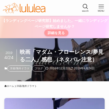
search
MENU
【ランディングページ研究部】始めました。一緒にランディング
ページ研究しませんか？
詳細を見る
映画「マダム・フローレンス/夢見
2019
4/24
る二人」感想 （ネタバレ注意）
2016年12月2日
2019年4月24日
洋画/海外ドラマ
ブログ
ホーム
洋画/海外ドラマ