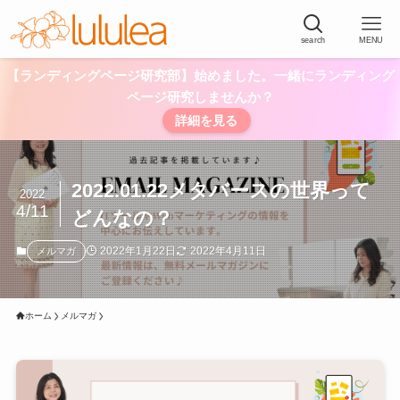
search
MENU
【ランディングページ研究部】始めました。一緒にランディング
ページ研究しませんか？
詳細を見る
2022.01.22メタバースの世界って
2022
4/11
どんなの？
2022年1月22日
2022年4月11日
メルマガ
ホーム
メルマガ