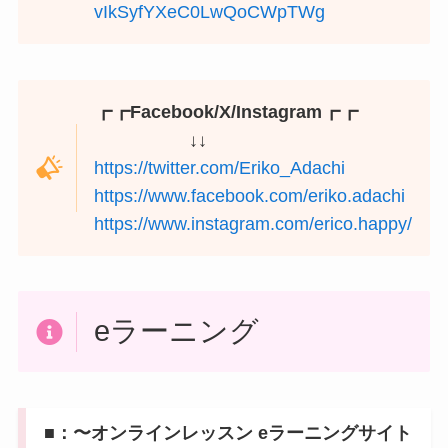
vIkSyfYXeC0LwQoCWpTWg
┏┏Facebook/X/Instagram┏┏
↓↓
https://twitter.com/Eriko_Adachi
https://www.facebook.com/eriko.adachi
https://www.instagram.com/erico.happy/
eラーニング
■：〜オンラインレッスン eラーニングサイト