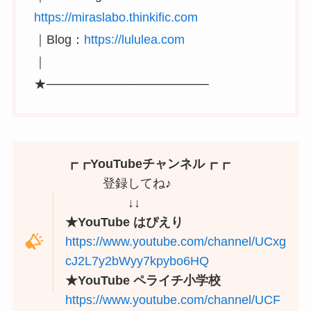
https://miraslabo.thinkific.com
｜Blog：
https://lululea.com
｜
★──────────────────
┏┏YouTubeチャンネル┏┏
登録してね♪
↓↓
★YouTube はぴえり
https://www.youtube.com/channel/UCxg
cJ2L7y2bWyy7kpybo6HQ
★YouTube ペライチ小学校
https://www.youtube.com/channel/UCF