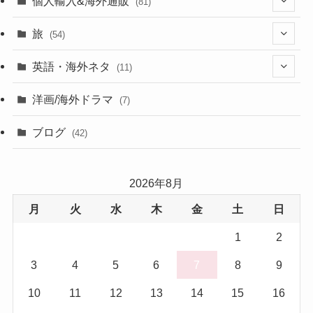
個人輸入&海外通販
(81)
(13)
旅
(54)
(43)
英語・海外ネタ
(11)
(6)
(6)
洋画/海外ドラマ
(7)
(1)
ブログ
(42)
(27)
2026年8月
(17)
月
火
水
木
金
土
日
(5)
1
2
3
4
5
6
7
8
9
10
11
12
13
14
15
16