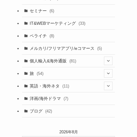
セミナー
(6)
IT&WEBマーケティング
(33)
ペライチ
(8)
メルカリ/フリマアプリ/eコマース
(5)
個人輸入&海外通販
(81)
(13)
旅
(54)
(43)
英語・海外ネタ
(11)
(6)
(6)
洋画/海外ドラマ
(7)
(1)
ブログ
(42)
(27)
(17)
2026年8月