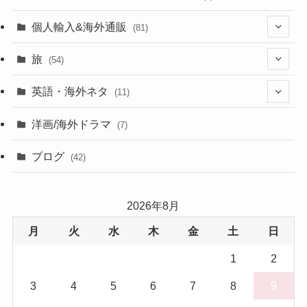
個人輸入&海外通販
(81)
(13)
旅
(54)
(43)
英語・海外ネタ
(11)
(6)
(6)
洋画/海外ドラマ
(7)
(1)
ブログ
(42)
(27)
2026年8月
(17)
月
火
水
木
金
土
日
(5)
1
2
3
4
5
6
7
8
9