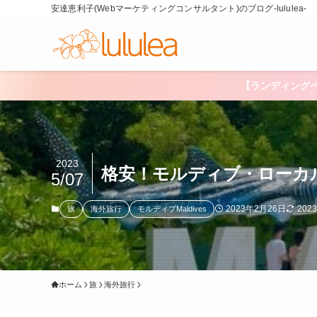
安達恵利子(Webマーケティングコンサルタント)のブログ-lululea-
【ランディング
2023
格安！モルディブ・ローカ
5/07
2023年2月26日
202
旅
海外旅行
モルディブMaldives
ホーム
旅
海外旅行