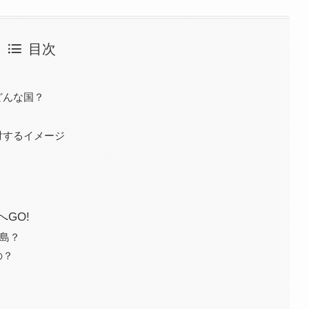
目次
どんな国？
対するイメージ
？
GO!
な島？
の？