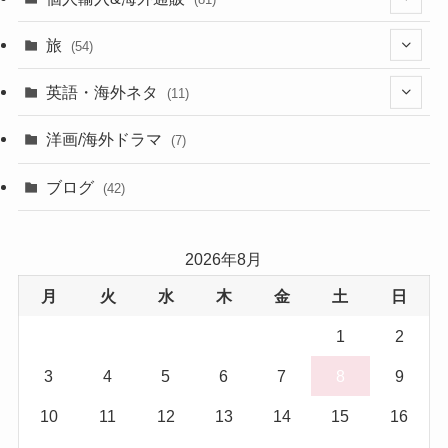
(13)
旅
(54)
(43)
英語・海外ネタ
(11)
(6)
(6)
洋画/海外ドラマ
(7)
(1)
ブログ
(42)
(27)
2026年8月
(17)
月
火
水
木
金
土
日
(5)
1
2
3
4
5
6
7
8
9
10
11
12
13
14
15
16