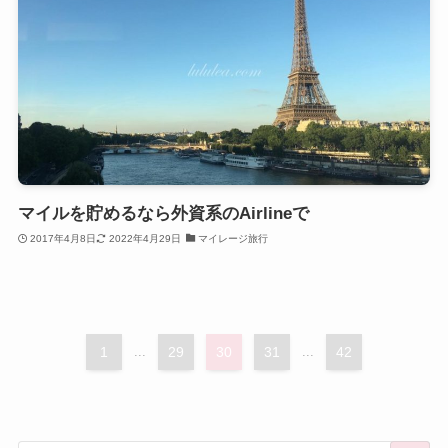
マイルを貯めるなら外資系のAirlineで
2017年4月8日
2022年4月29日
マイレージ旅行
1
...
29
30
31
...
42